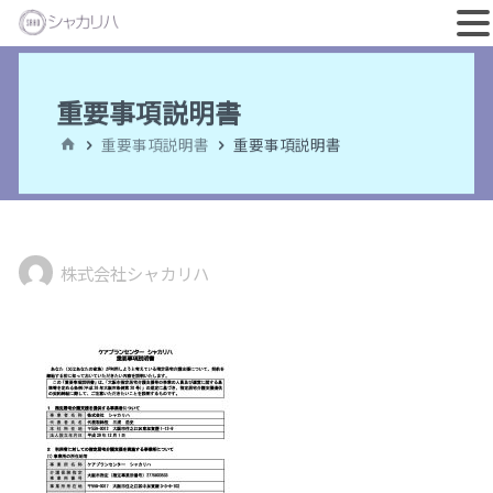
コ
ン
重要事項説明書
テ
ホ
重要事項説明書
重要事項説明書
ン
ー
ム
ツ
へ
ス
株式会社シャカリハ
キ
ッ
プ