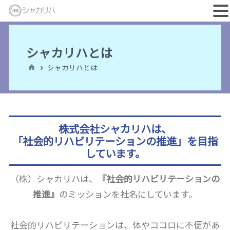
コ
ン
シャカリハとは
テ
ホ
シャカリハとは
ン
ー
ム
ツ
へ
ス
株式会社シャカリハは、
キ
「社会的リハビリテーションの推進」
を目指
しています。
ッ
プ
（株）シャカリハは、
『社会的リハビリテーションの
推進』
のミッションを社名にしています。
社会的リハビリテーションは、体やココロに不便があ