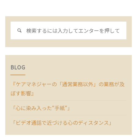
検
検
索
索
対
象:
BLOG
『ケアマネジャーの「通常業務以外」の業務が及
ぼす影響』
「心に染み入った“手紙“」
「ビデオ通話で近づける心のディスタンス」