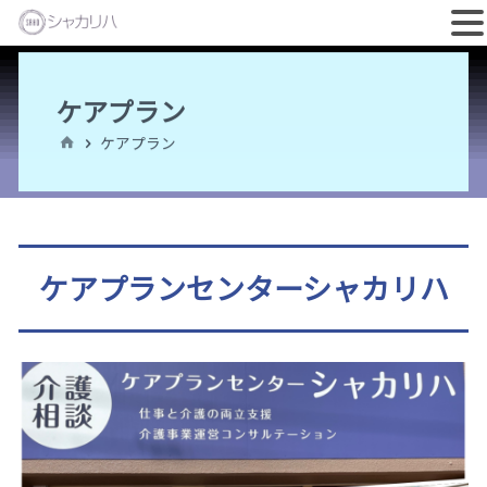
コ
ン
ケアプラン
テ
ホ
ケアプラン
ン
ー
ム
ツ
へ
ス
ケアプランセンターシャカリハ
キ
ッ
プ