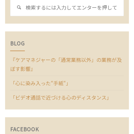
検
検
索
索
対
象:
BLOG
『ケアマネジャーの「通常業務以外」の業務が及
ぼす影響』
「心に染み入った“手紙“」
「ビデオ通話で近づける心のディスタンス」
FACEBOOK