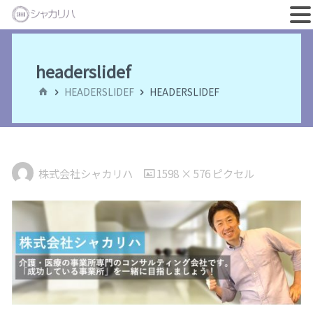
コ
ン
headerslidef
テ
ホ
HEADERSLIDEF
HEADERSLIDEF
ン
ー
ム
ツ
へ
ス
フ
株式会社シャカリハ
1598 × 576
ピクセル
キ
ル
ッ
サ
プ
イ
ズ